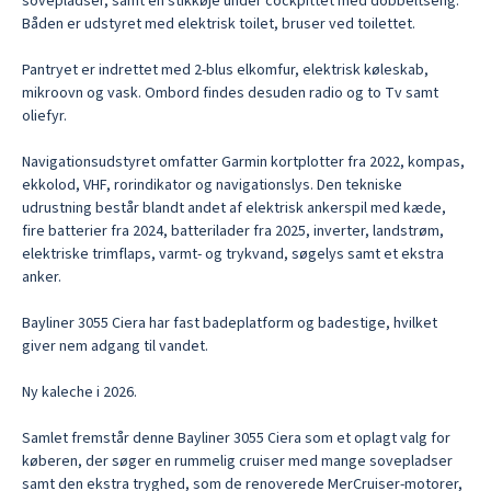
sovepladser, samt en stikkøje under cockpittet med dobbeltseng. 
Båden er udstyret med elektrisk toilet, bruser ved toilettet.

Pantryet er indrettet med 2-blus elkomfur, elektrisk køleskab, 
mikroovn og vask. Ombord findes desuden radio og to Tv samt 
oliefyr.

Navigationsudstyret omfatter Garmin kortplotter fra 2022, kompas, 
ekkolod, VHF, rorindikator og navigationslys. Den tekniske 
udrustning består blandt andet af elektrisk ankerspil med kæde, 
fire batterier fra 2024, batterilader fra 2025, inverter, landstrøm, 
elektriske trimflaps, varmt- og trykvand, søgelys samt et ekstra 
anker. 

Bayliner 3055 Ciera har fast badeplatform og badestige, hvilket 
giver nem adgang til vandet. 

Ny kaleche i 2026.

Samlet fremstår denne Bayliner 3055 Ciera som et oplagt valg for 
køberen, der søger en rummelig cruiser med mange sovepladser 
samt den ekstra tryghed, som de renoverede MerCruiser-motorer, 