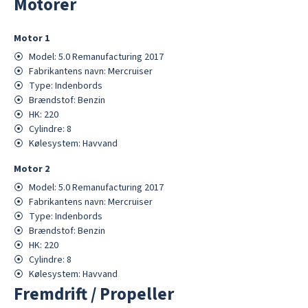
Motorer
Motor
1
⦿
Model:
5.0 Remanufacturing 2017
⦿
Fabrikantens navn:
Mercruiser
⦿
Type:
Indenbords
⦿
Brændstof:
Benzin
⦿
HK:
220
⦿
Cylindre:
8
⦿
Kølesystem:
Havvand
Motor
2
⦿
Model:
5.0 Remanufacturing 2017
⦿
Fabrikantens navn:
Mercruiser
⦿
Type:
Indenbords
⦿
Brændstof:
Benzin
⦿
HK:
220
⦿
Cylindre:
8
⦿
Kølesystem:
Havvand
Fremdrift / Propeller