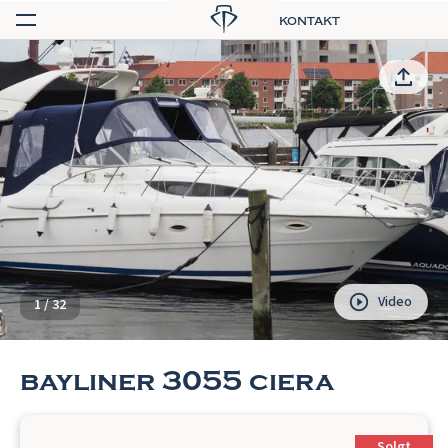
kontakt
Video
1
/
32
bayliner 3055 ciera
Solgt