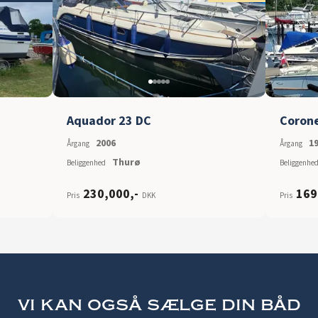
Aquador 23 DC
Coron
2006
1
Årgang
Årgang
Thurø
Beliggenhed
Beliggenhe
230,000
,-
169
Pris
DKK
Pris
vi kan også sælge din båd