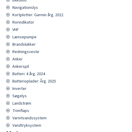
⦿
Ekkolod
⦿
Navigationslys
⦿
Kortplotter: Garmin årg. 2022
⦿
Rorindikator
⦿
VHF
⦿
Lænsepumpe
⦿
Brandslukker
⦿
Redningsveste
⦿
Anker
⦿
Ankerspil
⦿
Batteri: 4 årg. 2024
⦿
Batterioplader: Årg. 2025
⦿
Inverter
⦿
Søgelys
⦿
Landstrøm
⦿
Trimflaps
⦿
Varmtvandssystem
⦿
Vandtryksystem