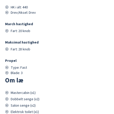
⦿
HK i alt:
440
⦿
Drev/Aksel:
Drev
March hastighed
⦿
Fart:
20
knob
Maksimal hastighed
⦿
Fart:
28
knob
Propel
⦿
Type:
Fast
⦿
Blade:
3
Om læ
⦿
Mastercabin
(x
1
)
⦿
Dobbelt
senge (x
2
)
⦿
Salon
senge (x
2
)
⦿
Elektrisk
toilet (x
1
)