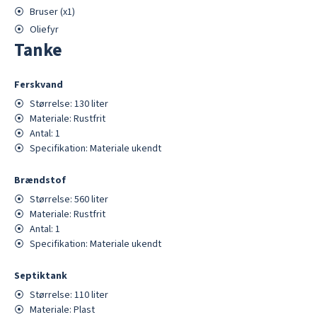
⦿
Bruser (x
1
)
⦿
Oliefyr
Tanke
Ferskvand
⦿
Størrelse:
130
liter
⦿
Materiale:
Rustfrit
⦿
Antal:
1
⦿
Specifikation:
Materiale ukendt
Brændstof
⦿
Størrelse:
560
liter
⦿
Materiale:
Rustfrit
⦿
Antal:
1
⦿
Specifikation:
Materiale ukendt
Septiktank
⦿
Størrelse:
110
liter
⦿
Materiale:
Plast