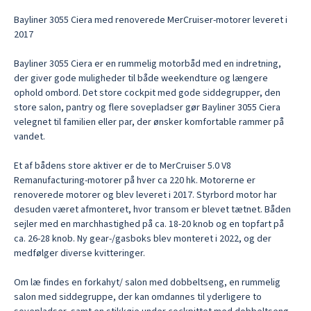
Bayliner 3055 Ciera med renoverede MerCruiser-motorer leveret i 
2017

Bayliner 3055 Ciera er en rummelig motorbåd med en indretning, 
der giver gode muligheder til både weekendture og længere 
ophold ombord. Det store cockpit med gode siddegrupper, den 
store salon, pantry og flere sovepladser gør Bayliner 3055 Ciera 
velegnet til familien eller par, der ønsker komfortable rammer på 
vandet. 

Et af bådens store aktiver er de to MerCruiser 5.0 V8 
Remanufacturing-motorer på hver ca 220 hk. Motorerne er 
renoverede motorer og blev leveret i 2017. Styrbord motor har 
desuden været afmonteret, hvor transom er blevet tætnet. Båden 
sejler med en marchhastighed på ca. 18-20 knob og en topfart på 
ca. 26-28 knob. Ny gear-/gasboks blev monteret i 2022, og der 
medfølger diverse kvitteringer. 

Om læ findes en forkahyt/ salon med dobbeltseng, en rummelig 
salon med siddegruppe, der kan omdannes til yderligere to 