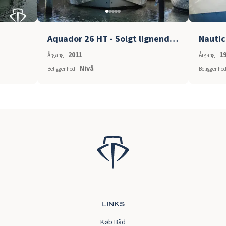
Aquador 26 HT - Solgt lignende søges
Nautic
2011
1
Årgang
Årgang
Nivå
Beliggenhed
Beliggenhe
links
Køb Båd