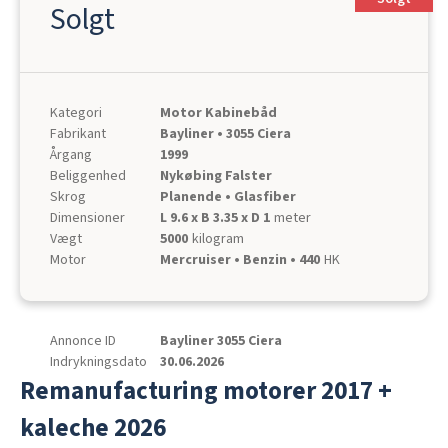
Solgt
Kategori
Motor Kabinebåd
Fabrikant
Bayliner • 3055 Ciera
Årgang
1999
Beliggenhed
Nykøbing Falster
Skrog
Planende • Glasfiber
Dimensioner
L 9.6 x B 3.35 x D 1
meter
Vægt
5000
kilogram
Motor
Mercruiser • Benzin • 440
HK
Annonce ID
Bayliner 3055 Ciera
Indrykningsdato
30.06.2026
Remanufacturing motorer 2017 +
kaleche 2026