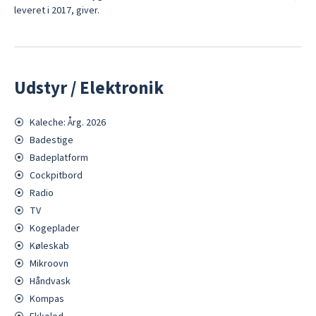
Udstyr / Elektronik
⦿
Kaleche: Årg. 2026
⦿
Badestige
⦿
Badeplatform
⦿
Cockpitbord
⦿
Radio
⦿
TV
⦿
Kogeplader
⦿
Køleskab
⦿
Mikroovn
⦿
Håndvask
⦿
Kompas