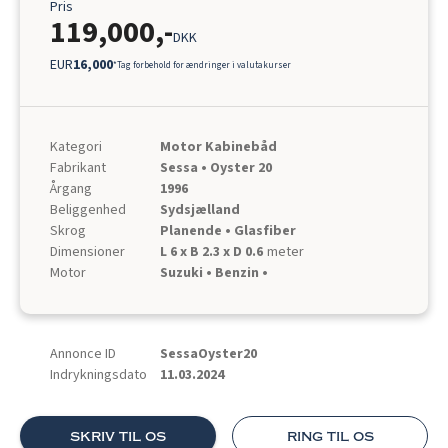
Pris
119,000
,-
DKK
EUR
16,000
*Tag forbehold for ændringer i valutakurser
Kategori
Motor Kabinebåd
Fabrikant
Sessa • Oyster 20
Årgang
1996
Beliggenhed
Sydsjælland
Skrog
Planende • Glasfiber
Dimensioner
L 6 x B 2.3 x D 0.6
meter
Motor
Suzuki • Benzin •
Annonce ID
SessaOyster20
Indrykningsdato
11.03.2024
skriv til os
ring til os