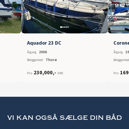
Aquador 23 DC
Coron
2006
1
Årgang
Årgang
Thurø
Beliggenhed
Beliggenhe
230,000
,-
169
Pris
DKK
Pris
vi kan også sælge din båd