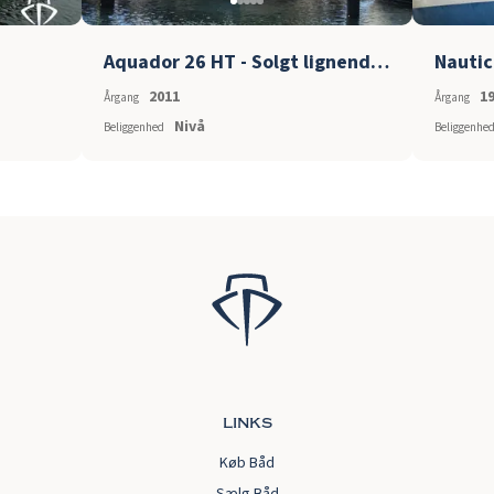
Aquador 26 HT - Solgt lignende søges
Nautic
2011
1
Årgang
Årgang
Nivå
Beliggenhed
Beliggenhe
links
Køb Båd