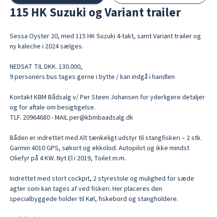
115 HK Suzuki og Variant trailer
Sessa Oyster 20, med 115 HK Suzuki 4-takt, samt Variant trailer og 
ny kaleche i 2024 sælges.

NEDSAT TIL DKK. 130.000, 

9 personers bus tages gerne i bytte / kan indgå i handlen

Kontakt KBM Bådsalg v/ Per Steen Johansen for yderligere detaljer 
og for aftale om besigtigelse.

TLF. 20964680 - MAIL per@kbmbaadsalg.dk

Båden er indrettet med Alt tænkeligt udstyr til stangfiskeri – 2 stk. 
Garmin 4010 GPS, søkort og ekkolod. Autopilot og ikke mindst 
Oliefyr på 4 KW. Nyt El i 2019, Toilet m.m.

Indrettet med stort cockpit, 2 styrestole og mulighed for sæde 
agter som kan tages af ved fiskeri. Her placeres den 
specialbyggede holder til Køl, fiskebord og stangholdere.
