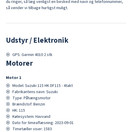
du ringer, så læg venligst en besked med navn og telefonnummer,
så vender vi tilbage hurtigst muligt.
Udstyr / Elektronik
⦿
GPS: Garmin 4010 2 stk
Motorer
Motor
1
⦿
Model:
Suzuki 115 HK DF115 - 4takt
⦿
Fabrikantens navn:
Suzuki
⦿
Type:
Påhængsmotor
⦿
Brændstof:
Benzin
⦿
HK:
115
⦿
Kølesystem:
Havvand
⦿
Dato for timeaflæsning:
2023-09-01
⦿
Timetæller viser:
1583