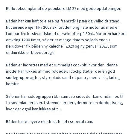
Et flot eksemplar af de populære LM 27 med gode opdateringer.

Båden har kun haft to ejere og fremstår i pæn og velholdt stand. 
Nuværende ejer fik i 2007 skiftet den originale motor ud med en 
Lombardini ferskvandskølet dieselmotor på 30hk. Motoren har kørt 
omkring 1200 timer, så der er mange timers sejlads endnu.

Derudover fik båden ny kaleche i 2020 og ny genua i 2023, som 
endnu ikke er blevet brugt.

Båden er indrettet med et rummeligt cockpit, hvor der i denne 
model kan lukkes af med foldedør. I cockpittet er der en god 
siddegruppe agter, styreplads samt et pantry med vask, køl og 
komfur.

Salonen har siddegruppe i bb- samt sb side, der kan omdannes til 
to sovepladser hver. I stævnen er der ydermere en dobbeltseng, 
hvor der også kan lukkes af til.

Båden har et nyere elektrisk toilet i seperat rum.
