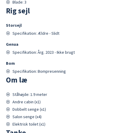
⦿
Blade:
3
Rig sejl
Storsejl
⦿
Specifikation:
Ældre - Slidt
Genua
⦿
Specifikation:
Årg. 2023 - Ikke brugt
Bom
⦿
Specifikation:
Bompresenning
Om læ
⦿
Ståhøjde:
1.9
meter
⦿
Andre cabin
(x
1
)
⦿
Dobbelt
senge (x
1
)
⦿
Salon
senge (x
4
)
⦿
Elektrisk
toilet (x
1
)