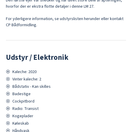
Den første ejer var snedker og har lavet store dele af apteringen, 
hvorfor der er ekstra flotte detaljer i denne LM 27.

For yderligere information, se udstyrslisten herunder eller kontakt 
CP Bådformidling.
Udstyr / Elektronik
⦿
Kaleche: 2020
⦿
Vinter kaleche: 2
⦿
Bådstativ - Kan skilles
⦿
Badestige
⦿
Cockpitbord
⦿
Radio: Transist
⦿
Kogeplader
⦿
Køleskab
⦿
Håndvask