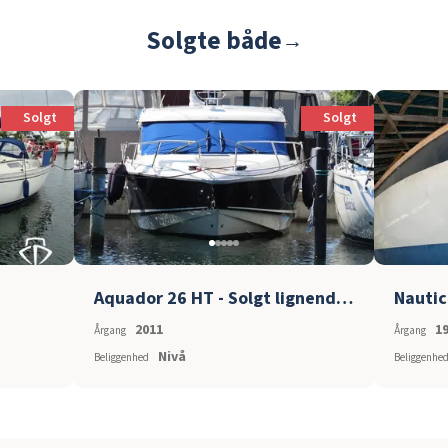
Solgte både
→
Solgt
Solgt
Aquador 26 HT - Solgt lignende søges
Nautic
2011
1
Årgang
Årgang
Nivå
Beliggenhed
Beliggenhe