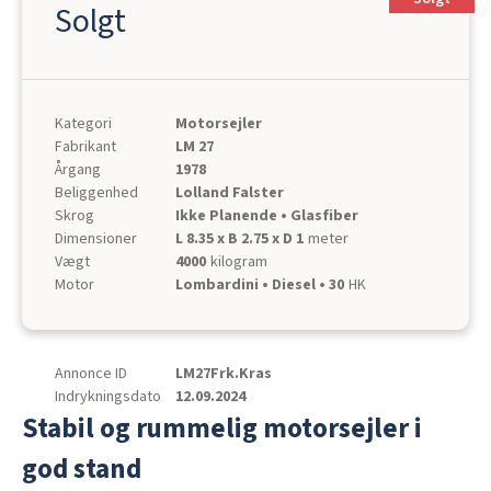
Solgt
Kategori
Motorsejler
Fabrikant
LM 27
Årgang
1978
Beliggenhed
Lolland Falster
Skrog
Ikke Planende • Glasfiber
Dimensioner
L 8.35 x B 2.75 x D 1
meter
Vægt
4000
kilogram
Motor
Lombardini • Diesel • 30
HK
Annonce ID
LM27Frk.Kras
Indrykningsdato
12.09.2024
Stabil og rummelig motorsejler i
god stand