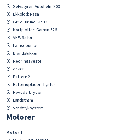
⦿
Selvstyrer: Autohelm 800
⦿
Ekkolod: Nasa
⦿
GPS: Furuno GP 32
⦿
Kortplotter: Garmin 526
⦿
VHF: Sailor
⦿
Lænsepumpe
⦿
Brandslukker
⦿
Redningsveste
⦿
Anker
⦿
Batteri: 2
⦿
Batterioplader: Tystor
⦿
Hovedafbryder
⦿
Landstrøm
⦿
Vandtryksystem
Motorer
Motor
1