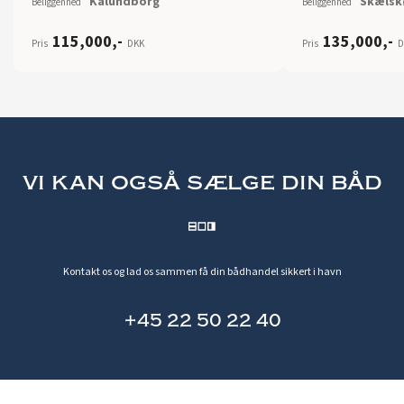
Kalundborg
Skælsk
Beliggenhed
Beliggenhed
115,000
,-
135,000
,-
Pris
DKK
Pris
D
vi kan også sælge din båd
Kontakt os og lad os sammen få din bådhandel sikkert i havn
+45 22 50 22 40