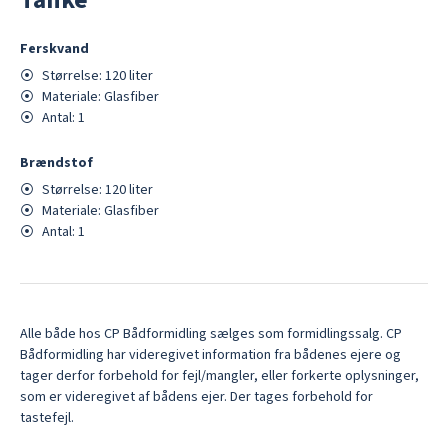
Tanke
Ferskvand
⦿
Størrelse:
120
liter
⦿
Materiale:
Glasfiber
⦿
Antal:
1
Brændstof
⦿
Størrelse:
120
liter
⦿
Materiale:
Glasfiber
⦿
Antal:
1
Alle både hos CP Bådformidling sælges som formidlingssalg. CP
Bådformidling har videregivet information fra bådenes ejere og
tager derfor forbehold for fejl/mangler, eller forkerte oplysninger,
som er videregivet af bådens ejer. Der tages forbehold for
tastefejl.