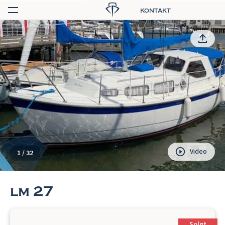
kontakt
Video
1
/
32
lm 27
Solgt