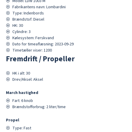
⦿
Model:
LDW 1003 M
⦿
Fabrikantens navn:
Lombardini
⦿
Type:
Indenbords
⦿
Brændstof:
Diesel
⦿
HK:
30
⦿
Cylindre:
3
⦿
Kølesystem:
Ferskvand
⦿
Dato for timeaflæsning:
2023-09-29
⦿
Timetæller viser:
1200
Fremdrift / Propeller
⦿
HK i alt:
30
⦿
Drev/Aksel:
Aksel
March hastighed
⦿
Fart:
6
knob
⦿
Brændstofforbrug:
2
liter/time
Propel
⦿
Type:
Fast