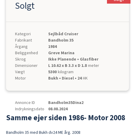
Solgt
Kategori
Sejlbåd Cruiser
Fabrikant
Bandholm 35
Årgang
1984
Beliggenhed
Greve Marina
Skrog
Ikke Planende • Glasfiber
Dimensioner
L 10.62 x B 3.3 x D 1.8
meter
Vægt
5300
kilogram
Motor
Bukh • Diesel • 24
HK
Annonce ID
Bandholm35Dina2
Indrykningsdato
08.08.2024
Samme ejer siden 1986- Motor 2008
Bandholm 35 med Bukh dv24 ME årg. 2008
