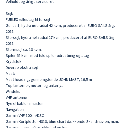
Velholdt og årligt serviceret.

Sejl:

FURLEX rullestag til forsejl

Genua 1, hydra net radial 42 kvm, produceret af EURO SAILS årg. 
2011

Storsejl, hydra net radial 27 kvm., produceret af EURO SAILS årg. 
2011

Stormsejl ca. 10 kvm.

Spiler 65 kvm. med fuld spiler udrustning og stag

Krydsfok

Diverse ekstra sejl

Mast:

Mast head rig, gennemgående JOHN MAST, 16,5 m

Top lanterner, motor- og ankerlys

Windeks

VHF-antenne

Nye el kabler i masten.

Navigation:

Garmin VHF 100 m/DSC

Garmin Kortplotter 4010, blue chart dækkende Skandinavien, m.m.

Garmin ny vindmåler, ekkolod og log
