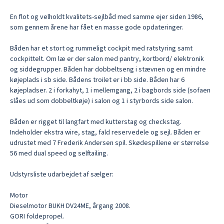
En flot og velholdt kvalitets-sejlbåd med samme ejer siden 1986, 
som gennem årene har fået en masse gode opdateringer.

Båden har et stort og rummeligt cockpit med ratstyring samt 
cockpittelt. Om læ er der salon med pantry, kortbord/ elektronik 
og siddegrupper. Båden har dobbeltseng i stævnen og en mindre 
køjeplads i sb side. Bådens troilet er i bb side. Båden har 6 
køjepladser. 2 i forkahyt, 1 i mellemgang, 2 i bagbords side (sofaen 
slåes ud som dobbeltkøje) i salon og 1 i styrbords side salon.

Båden er rigget til langfart med kutterstag og checkstag. 
Indeholder ekstra wire, stag, fald reservedele og sejl. Båden er 
udrustet med 7 Frederik Andersen spil. Skødespillene er størrelse 
56 med dual speed og selftailing.

Udstyrsliste udarbejdet af sælger:

Motor

Dieselmotor BUKH DV24ME, årgang 2008.

GORI foldepropel.
