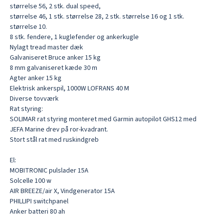
størrelse 56, 2 stk. dual speed,

størrelse 46, 1 stk. størrelse 28, 2 stk. størrelse 16 og 1 stk. 
størrelse 10.

8 stk. fendere, 1 kuglefender og ankerkugle

Nylagt tread master dæk

Galvaniseret Bruce anker 15 kg

8 mm galvaniseret kæde 30 m

Agter anker 15 kg

Elektrisk ankerspil, 1000W LOFRANS 40 M

Diverse tovværk

Rat styring:

SOLIMAR rat styring monteret med Garmin autopilot GHS12 med 
JEFA Marine drev på ror-kvadrant.

Stort stål rat med ruskindgreb

El:

MOBITRONIC pulslader 15A

Solcelle 100 w

AIR BREEZE/air X, Vindgenerator 15A

PHILLIPI switchpanel

Anker batteri 80 ah
