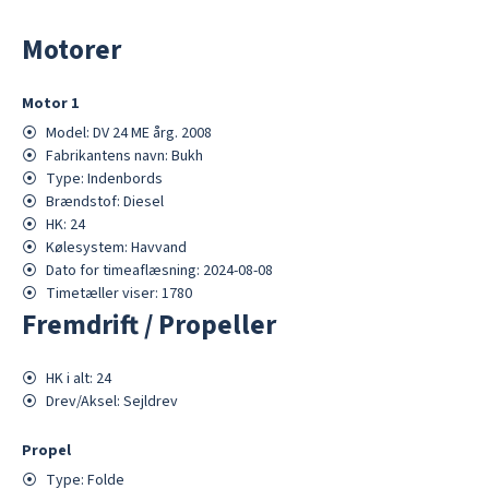
Motorer
Motor
1
⦿
Model:
DV 24 ME årg. 2008
⦿
Fabrikantens navn:
Bukh
⦿
Type:
Indenbords
⦿
Brændstof:
Diesel
⦿
HK:
24
⦿
Kølesystem:
Havvand
⦿
Dato for timeaflæsning:
2024-08-08
⦿
Timetæller viser:
1780
Fremdrift / Propeller
⦿
HK i alt:
24
⦿
Drev/Aksel:
Sejldrev
Propel
⦿
Type:
Folde