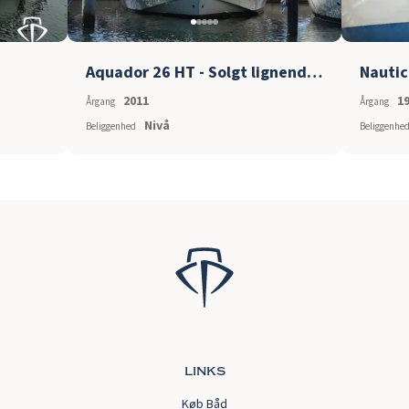
Aquador 26 HT - Solgt lignende søges
Nautic
2011
1
Årgang
Årgang
Nivå
Beliggenhed
Beliggenhe
links
Køb Båd