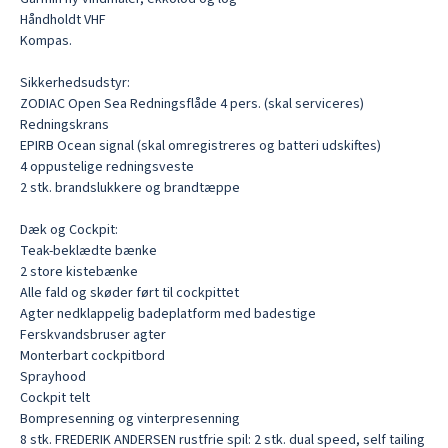
Håndholdt VHF

Kompas.

Sikkerhedsudstyr:

ZODIAC Open Sea Redningsflåde 4 pers. (skal serviceres)

Redningskrans

EPIRB Ocean signal (skal omregistreres og batteri udskiftes)

4 oppustelige redningsveste

2 stk. brandslukkere og brandtæppe

Dæk og Cockpit:

Teak-beklædte bænke

2 store kistebænke

Alle fald og skøder ført til cockpittet

Agter nedklappelig badeplatform med badestige

Ferskvandsbruser agter

Monterbart cockpitbord

Sprayhood

Cockpit telt

Bompresenning og vinterpresenning

8 stk. FREDERIK ANDERSEN rustfrie spil: 2 stk. dual speed, self tailing 