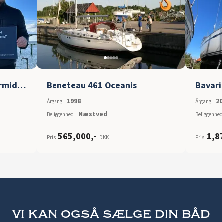
Nyere sejlbåde søges - Formidlingssalg
Beneteau 461 Oceanis
Bavari
1998
2
Årgang
Årgang
Næstved
Beliggenhed
Beliggenhe
565,000
,-
1,8
Pris
DKK
Pris
vi kan også sælge din båd