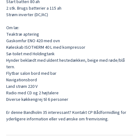
Start batteri 80 ah

2 stk. Brugs batterier a 115 ah

Strøm inverter (DC/AC)

Om læ:

Teaktræ aptering

Gaskomfur ENO 420 med ovn

Køleskab ISOTHERM 40 L med kompressor

Sø-toilet med Holdingtank

Hynder beklædt med uldent hestedækken, beige med røde/blå 
tern.

Flytbar salon bord med bar

Navigationsbord

Land strøm 220 V

Radio med CD og 2 højtalere

Diverse køkkengrej til 6 personer

Er denne Bandholm 35 interessant? Kontakt CP Bådformidling for 
yderligere information eller ved ønske om fremvisning.