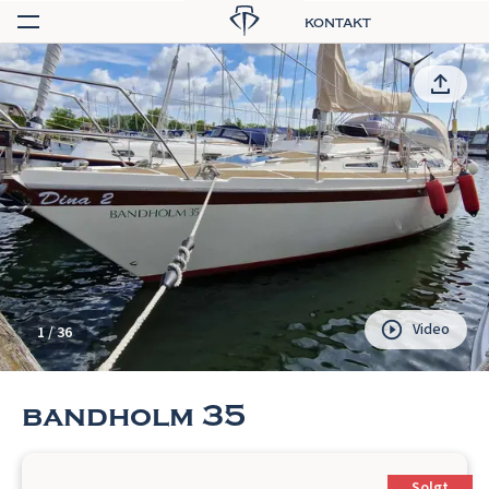
kontakt
Video
1
/
36
bandholm 35
Solgt