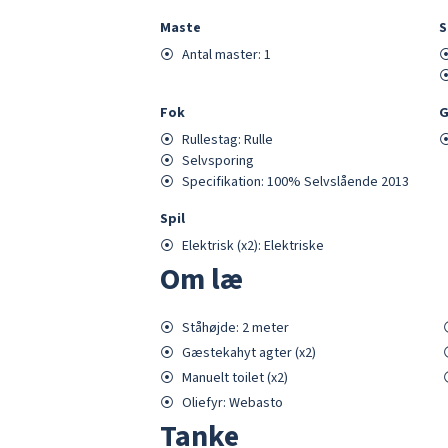
Maste
S
⦿
Antal master:
1
Fok
G
⦿
Rullestag:
Rulle
⦿
Selvsporing
⦿
Specifikation:
100% Selvslående 2013
Spil
⦿
Elektrisk
(x
2
)
: Elektriske
Om læ
⦿
Ståhøjde:
2
meter
⦿
Gæstekahyt
agter
(x
2
)
⦿
Manuelt
toilet (x
2
)
⦿
Oliefyr
: Webasto
Tanke