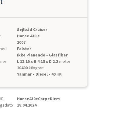
t
Sejlbåd Cruiser
t
Hanse 430 e
2007
nhed
Falster
Ikke Planende • Glasfiber
oner
L 13.15 x B 4.18 x D 2.2
meter
10400
kilogram
Yanmar • Diesel • 40
HK
ID
Hanse430eCarpeDiem
ngsdato
18.04.2024