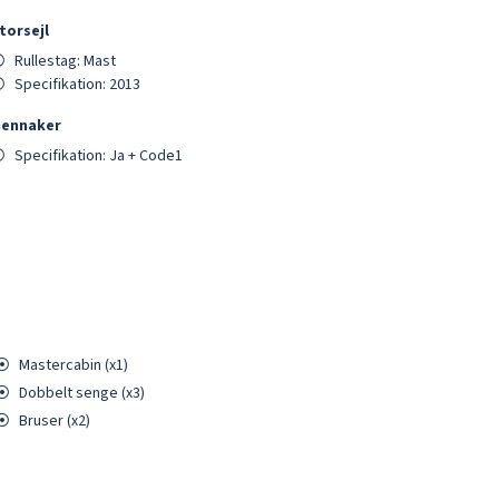
torsejl
⦿
Rullestag:
Mast
⦿
Specifikation:
2013
ennaker
⦿
Specifikation:
Ja + Code1
⦿
Mastercabin
(x
1
)
⦿
Dobbelt
senge (x
3
)
⦿
Bruser (x
2
)