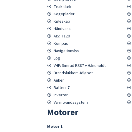
⦿
Teak dæk
⦿
⦿
Kogeplader
⦿
⦿
Køleskab
⦿
⦿
Håndvask
⦿
⦿
AIS: T120
⦿
⦿
Kompas
⦿
⦿
Navigationslys
⦿
⦿
Log
⦿
⦿
VHF: Simrad RS87 + Håndholdt
⦿
⦿
Brandslukker: Udløbet
⦿
⦿
Anker
⦿
⦿
Batteri: 7
⦿
⦿
Inverter
⦿
⦿
Varmtvandssystem
⦿
Motorer
Motor
1