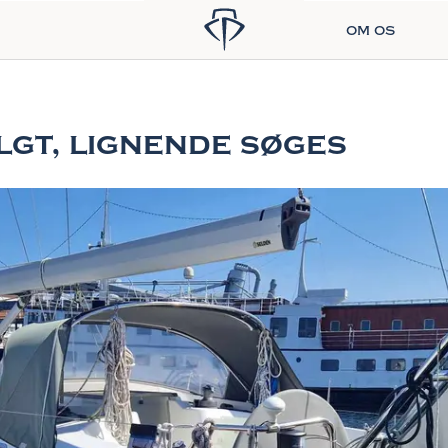
om os
olgt, lignende søges