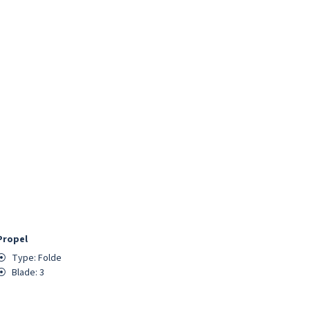
Propel
⦿
Type:
Folde
⦿
Blade:
3