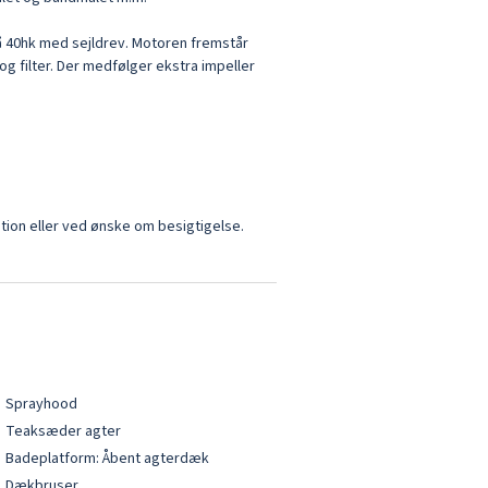
 40hk med sejldrev. Motoren fremstår 
og filter. Der medfølger ekstra impeller 
tion eller ved ønske om besigtigelse.
Sprayhood
Teaksæder agter
Badeplatform: Åbent agterdæk
Dækbruser