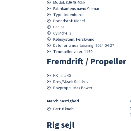
⦿
Model:
3JH4E 40hk
⦿
Fabrikantens navn:
Yanmar
⦿
Type:
Indenbords
⦿
Brændstof:
Diesel
⦿
HK:
38
⦿
Cylindre:
3
⦿
Kølesystem:
Ferskvand
⦿
Dato for timeaflæsning:
2024-04-27
⦿
Timetæller viser:
1190
Fremdrift / Propeller
⦿
HK i alt:
40
⦿
Drev/Aksel:
Sejldrev
⦿
Bovpropel:
Max Power
March hastighed
⦿
Fart:
6
knob
Rig sejl