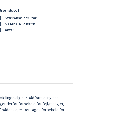
Brændstof
⦿
Størrelse:
220
liter
⦿
Materiale:
Rustfrit
⦿
Antal:
1
idlingssalg. CP Bådformidling har
ger derfor forbehold for fejl/mangler,
f bådens ejer. Der tages forbehold for