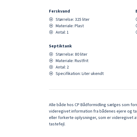
Ferskvand
⦿
Størrelse:
325
liter
⦿
Materiale:
Plast
⦿
Antal:
1
Septiktank
⦿
Størrelse:
80
liter
⦿
Materiale:
Rustfrit
⦿
Antal:
2
⦿
Specifikation:
Liter ukendt
Alle både hos CP Bådformidling sælges som form
videregivet information fra bådenes ejere og ta
eller forkerte oplysninger, som er videregivet a
tastefejl.