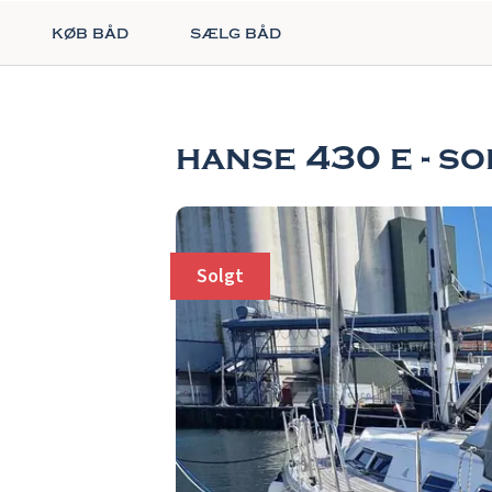
køb båd
sælg båd
hanse 430 e - s
Solgt