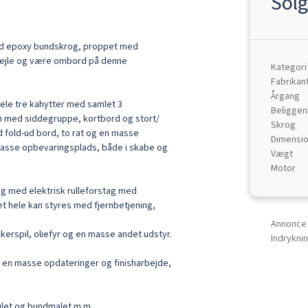
Solg
med epoxy bundskrog, proppet med 
sejle og være ombord på denne 
Kategori
Fabrikan
Årgang
hele tre kahytter med samlet 3 
Beligge
n med siddegruppe, kortbord og stort/ 
Skrog
 fold-ud bord, to rat og en masse 
Dimensi
asse opbevaringsplads, både i skabe og 
Vægt
Motor
ig med elektrisk rulleforstag med 
et hele kan styres med fjernbetjening, 
Annonce 
erspil, oliefyr og en masse andet udstyr.

Indrykni
 en masse opdateringer og finisharbejde, 
ulet og bundmalet m.m.
