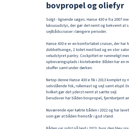
bovpropel og oliefyr
Solgt - lignende søges. Hanse 430 e fra 2007 
luksusudstyr, der gør det nemt og bekvemt at 
sejlbådscruiser i længere perioder.

Hanse 430 e er en komfortabel cruiser, der har 
dobbeltsenge, 2 toilet med bad og en stor salo
veludstyret pantry. Cockpittet er rummeligt med
opbevaringsplads i kistebænke. Båden har en m
skuffer samt under dørken.

Netop denne Hanse 430 e fik i 2013 komplet ny r
selvslående fok, rullemast og sejl samt elspil. D
hvilket gør det yderst nemt at sætte sejl.

Derudover har båden bovpropel, fjernbetjent ank
Nuværende ejer købte båden i 2022 og har lavet
som gør at båden fremstår i god stand.

Båden var sidst på land i 2023, hvor den blev sp