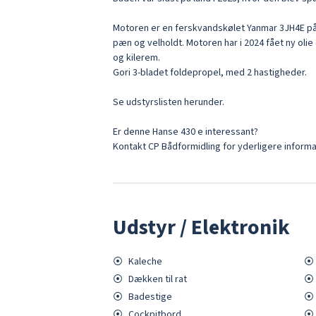
Motoren er en ferskvandskølet Yanmar 3JH4E på
pæn og velholdt. Motoren har i 2024 fået ny olie 
og kilerem.

Gori 3-bladet foldepropel, med 2 hastigheder.

Se udstyrslisten herunder.

Er denne Hanse 430 e interessant?

Kontakt CP Bådformidling for yderligere informa
Udstyr / Elektronik
⦿
Kaleche
⦿
⦿
Dækken til rat
⦿
⦿
Badestige
⦿
⦿
Cockpitbord
⦿